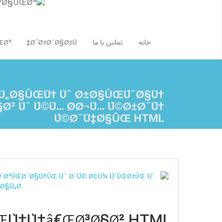
ŒØª
Ø¯Ø±Ø¨Ø§Ø±Ù‡
تماس با ما
خانه
Ù„Ø§ÛŒÙ† Ùˆ Ø±Ø§ÛŒÚ¯Ø§Ù†
§Ø² Ùˆ Ú©Ù… Ø­Ø¬Ù… Ú©Ø±Ø¯Ù†
Ú©Ø¯Ù‡Ø§ÛŒ HTML
ŒÙ†Ù‡â€ŒØ³Ø§Ø² HTML