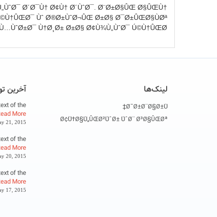
„ÙˆØ¯ Ø´Ø¯Ù† Ø¢Ù† Ø´ÙˆØ¯. Ø¨Ø±Ø§ÛŒ Ø§ÛŒÙ†
Ú©Ù†ÛŒØ¯ Ùˆ Ø®Ø±ÙˆØ¬ÛŒ Ø±Ø§ Ø¯Ø±ÛŒØ§ÙØª
Ù…ÙˆØ±Ø¯ Ù†Ø¸Ø± Ø±Ø§ Ø¢Ù¾Ù„ÙˆØ¯ Ú©Ù†ÛŒØ¯.
لینک‌ها
آخرین تو
xt of the
Ø¯Ø±Ø¨Ø§Ø±Ù‡
ead More
Ø¢Ù†Ø§Ù„ÛŒØ²ÙˆØ± ÙˆØ¨ Ø³Ø§ÛŒØª
y 21, 2015
xt of the
ead More
y 20, 2015
xt of the
ead More
y 17, 2015