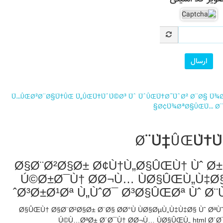
Ø§Ø¨Ø²Ø§Ø± Ø¢Ù†Ù„Ø§ÛŒÙ† Ùˆ 
Ú©Ø±Ø¯Ù† Ø­Ø¬Ù… ÙØ§ÛŒÙ„Ù‡Ø§
Ø³Ø±Ø¹Øª Ù„ÙˆØ¯ Ø³Ø§ÛŒØª Ùˆ Ø¨Ù
Ø§ÛŒÙ† Ø§Ø¨Ø²Ø§Ø± Ø¨Ø§ Ø­Ø°Ù ÙØ§ØµÙ„Ù‡‌Ù‡Ø§ Ùˆ Ø
Ú©Ù…‌ØªØ± Ø´Ø¯Ù† Ø­Ø¬Ù… ÙØ§ÛŒÙ„ html Ø´