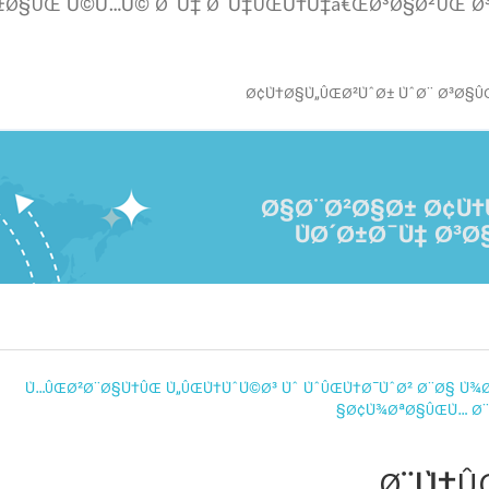
Ø¢Ù†Ø§Ù„ÛŒØ²ÙˆØ± ÙˆØ¨ Ø³Ø§Û
Ø§Ø¨Ø²Ø§Ø± Ø¢Ù†
ÙØ´Ø±Ø¯Ù‡ Ø³Ø
Ø¨Ù‡Û