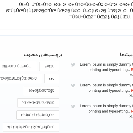
ÛŒ‌Ú¯ÙˆÛŒÙ†Ø¯ØŒ Ø¯Ø± Ù†ØªÛŒØ¬Ù‡ Ø²ÙˆØ¯ØªØ± Ù
Ø¨Ù‡ÛŒÙ†Ù‡‌Ø³Ø§Ø²ÛŒ ÛŒØ§ Ú©Ø¯Ù‡Ø§ Ø±Ø§ ÙˆØ§Ø±Ø¯ 
Ú©Ù†ÛŒØ¯ ÛŒØ§ ÙØ§ÛŒÙ„ 
ییت‌ها
برچسب‌های محبوب
Lorem Ipsum is simply dummy te
Ø¨Ø§Ø²Ù†ÙˆÛŒØ³ÛŒ
Ø³Ø¦Ùˆ
printing and typesetting..
R
Ma
¨Ø²Ø§Ø±Ù‡Ø§ÛŒ Ø³Ø¦Ùˆ
seo
Lorem Ipsum is simply dummy te
printing and typesetting..
R
Ø±Ø§ÛŒÚ¯Ø§Ù†
Ma
Ø¨Ø±Ø±Ø³ÛŒ Ø³Ø¦Ùˆ
Lorem Ipsum is simply dummy te
printing and typesetting..
R
Ø³Ø¦Ùˆ Ø¯Ø§Ø®Ù„ÛŒ
Ma
Ø¨Ø±Ø±Ø³ÛŒ Ø¢Ù†Ù„Ø§ÛŒÙ†