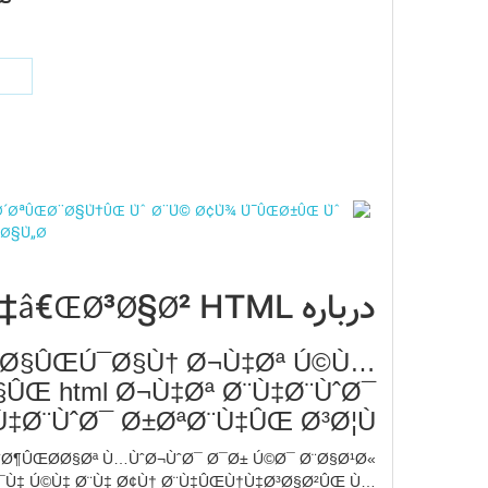
درباره Ø¨Ù‡ÛŒÙ†Ù‡â€ŒØ³Ø§Ø² HTML
Ø±Ø§ÛŒÚ¯Ø§Ù† Ø¬Ù‡Øª Ú©Ù…
ÛŒ html Ø¬Ù‡Øª Ø¨Ù‡Ø¨ÙˆØ¯
‡Ø¨ÙˆØ¯ Ø±ØªØ¨Ù‡‌ÛŒ Ø³Ø¦Ùˆ
ªÙˆØ¶ÛŒØ­Ø§Øª Ù…ÙˆØ¬ÙˆØ¯ Ø¯Ø± Ú©Ø¯ Ø¨Ø§Ø¹Ø«
Ø¯Ù‡ Ú©Ù‡ Ø¨Ù‡ Ø¢Ù† Ø¨Ù‡ÛŒÙ†Ù‡‌Ø³Ø§Ø²ÛŒ Ù…