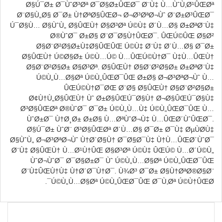
Ø§Ú¯Ø± Ø¯ÙˆØ³Øª Ø¯Ø§Ø±ÛŒØ¯ Ø¨Ù‡ Ù…ÙˆÙ‚Ø¹ÛŒØª
Ø¨Ø§Ù„Ø§ Ø¯Ø± Ù†ØªØ§ÛŒØ¬ Ø¬Ø³ØªØ¬Ùˆ Ø¨Ø±Ø³ÛŒØ¯
Ú¯Ø§Ù… Ø§ÙˆÙ„ Ø§ÛŒÙ† Ø§Ø³Øª Ú©Ù‡ Ø´Ù…Ø§ Ø±ØªØ¨Ù‡
Ø®ÙˆØ¯ Ø±Ø§ Ø¨Ø¯Ø§Ù†ÛŒØ¯. ÛŒÚ©ÛŒ Ø§Ø²
Ø§Ø¨Ø²Ø§Ø±Ù‡Ø§ÛŒÛŒ Ú©Ù‡ Ø¨Ù‡ Ø´Ù…Ø§ Ø¯Ø±
Ø§ÛŒÙ† Ú©Ø§Ø± Ú©Ù…Ú© Ù…ÛŒ‌Ú©Ù†Ø¯ Ù‡Ù…ÛŒÙ†
Ø§Ø¨Ø²Ø§Ø± Ø§Ø³Øª. Ø§ÛŒÙ† Ø§Ø¨Ø²Ø§Ø± Ø±ØªØ¨Ù‡
Ú©Ù„Ù…Ø§Øª Ú©Ù„ÛŒØ¯ÛŒ Ø±Ø§ Ø¬Ø³ØªØ¬Ùˆ Ù…
ÛŒ‌Ú©Ù†Ø¯ØŒ Ø¨Ø§ Ø§ÛŒÙ† Ø§Ø¨Ø²Ø§Ø±
Ø¢Ù†Ù„Ø§ÛŒÙ† Ùˆ Ø±Ø§ÛŒÚ¯Ø§Ù† Ø¬Ø§ÛŒÚ¯Ø§Ù‡
Ø³Ø§ÛŒØª Ø®ÙˆØ¯ Ø¯Ø± Ú©Ù„Ù…Ù‡ Ú©Ù„ÛŒØ¯ÛŒ Ù…
ÙˆØ±Ø¯ Ù†Ø¸Ø± Ø±Ø§ Ù…ØªÙˆØ¬Ù‡ Ù…ÛŒ‌Ø´ÙˆÛŒØ¯.
Ø§Ú¯Ø± ÙˆØ¨ Ø³Ø§ÛŒØª Ø´Ù…Ø§ Ø¯Ø± Ø¯Ù‡ ØµÙØ­Ù‡
Ø§ÙˆÙ„ Ø¬Ø³ØªØ¬Ùˆ Ù†Ø´Ø§Ù† Ø¯Ø§Ø¯Ù‡ Ù†Ù…ÛŒ‌Ø´ÙˆØ¯
Ø¨Ù‡ Ø§ÛŒÙ† Ù…Ø¹Ù†ÛŒ Ø§Ø³Øª Ú©Ù‡ ÛŒÚ© Ù…Ø´Ú©Ù„
ÙˆØ¬ÙˆØ¯ Ø¯Ø§Ø±Ø¯ Ùˆ Ú©Ù„Ù…Ø§Øª Ú©Ù„ÛŒØ¯ÛŒ
Ø¨Ù‡ÛŒÙ†Ù‡ Ù†Ø´Ø¯Ù†Ø¯. Ù¾Ø³ Ø¯Ø± Ø§Ù†ØªØ®Ø§Ø¨
Ú©Ù„Ù…Ø§Øª Ú©Ù„ÛŒØ¯ÛŒ Ø¯Ù‚Øª Ú©Ù†ÛŒØ¯.