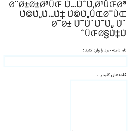
Ø¨Ø±Ø±Ø³ÛŒ Ù…ÙˆÙ‚Ø¹ÛŒØª
Ú©Ù„Ù…Ù‡ Ú©Ù„ÛŒØ¯ÛŒ
Ø¯Ø± Ú¯ÙˆÚ¯Ù„ Ùˆ
ÛŒØ§Ù‡Ùˆ
نام دامنه خود را وارد کنید :
کلمه‌های کلیدی :