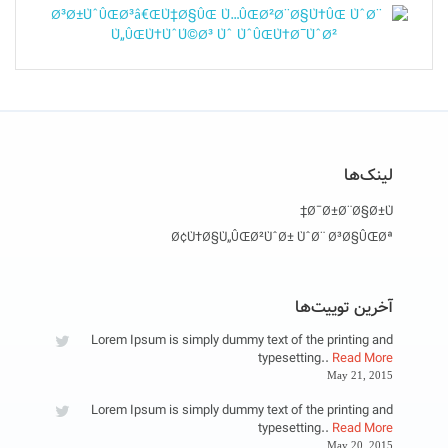
لینک‌ها
Ø¯Ø±Ø¨Ø§Ø±Ù‡
Ø¢Ù†Ø§Ù„ÛŒØ²ÙˆØ± ÙˆØ¨ Ø³Ø§ÛŒØª
آخرین توییت‌ها
Lorem Ipsum is simply dummy text of the printing and
typesetting..
Read More
May 21, 2015
Lorem Ipsum is simply dummy text of the printing and
typesetting..
Read More
May 20, 2015