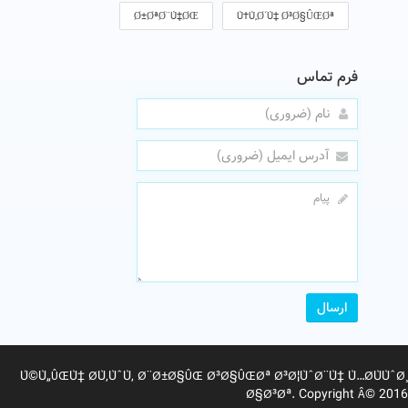
Ø±ØªØ¨Ù‡ØŒ
Ù†Ù‚Ø´Ù‡ Ø³Ø§ÛŒØª
فرم تماس
ارسال
Ú©Ù„ÛŒÙ‡ Ø­Ù‚ÙˆÙ‚ Ø¨Ø±Ø§ÛŒ Ø³Ø§ÛŒØª Ø³Ø¦ÙˆØ¨Ù‡ Ù…Ø­ÙÙˆØ¸
Ø§Ø³Øª. Copyright Â© 2016