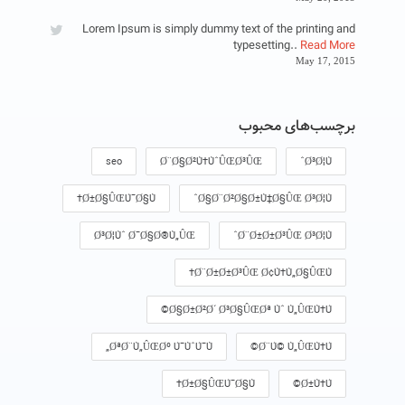
Lorem Ipsum is simply dummy text of the printing and
typesetting..
Read More
May 17, 2015
برچسب‌های محبوب
seo
Ø¨Ø§Ø²Ù†ÙˆÛŒØ³ÛŒ
Ø³Ø¦Ùˆ
Ø±Ø§ÛŒÚ¯Ø§Ù†
Ø§Ø¨Ø²Ø§Ø±Ù‡Ø§ÛŒ Ø³Ø¦Ùˆ
Ø³Ø¦Ùˆ Ø¯Ø§Ø®Ù„ÛŒ
Ø¨Ø±Ø±Ø³ÛŒ Ø³Ø¦Ùˆ
Ø¨Ø±Ø±Ø³ÛŒ Ø¢Ù†Ù„Ø§ÛŒÙ†
Ø§Ø±Ø²Ø´ Ø³Ø§ÛŒØª Ùˆ Ù„ÛŒÙ†Ú©
ØªØ¨Ù„ÛŒØº Ú¯ÙˆÚ¯Ù„
Ø¨Ú© Ù„ÛŒÙ†Ú©
Ø±Ø§ÛŒÚ¯Ø§Ù†
Ø±Ù†Ú©